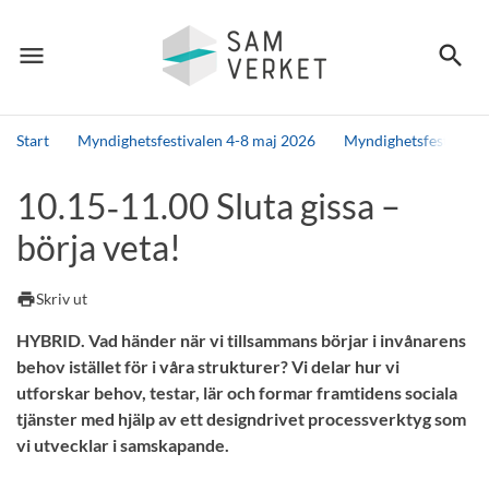
menu
search
Meny
Sök
Start
Myndighetsfestivalen 4-8 maj 2026
Myndighetsfestivalen
Sök
10.15‑11.00 Sluta gissa –
börja veta!
print
Skriv ut
HYBRID. Vad händer när vi tillsammans börjar i invånarens
behov istället för i våra strukturer? Vi delar hur vi
utforskar behov, testar, lär och formar framtidens sociala
tjänster med hjälp av ett designdrivet processverktyg som
vi utvecklar i samskapande.