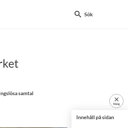
search
Sök
rket
ingslösa samtal
close
Stäng
Innehåll på sidan