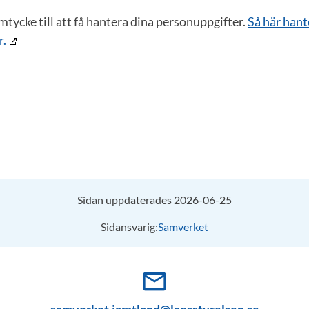
samtycke till att få hantera dina personuppgifter.
Så här hant
r.
Sidan uppdaterades 2026-06-25
Sidansvarig:
Samverket
mail_outline
samverket.jamtland@lansstyrelsen.se