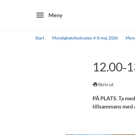
menu
Meny
Start
Myndighetsfestivalen 4-8 maj 2026
Mynd
Sök
12.00‑1
Skriv ut
print
PÅ PLATS. Ta med 
tillsammans med a