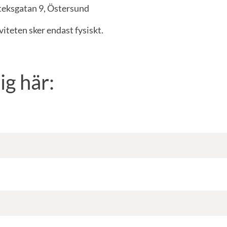
teksgatan 9, Östersund
iteten sker endast fysiskt.
ig här: