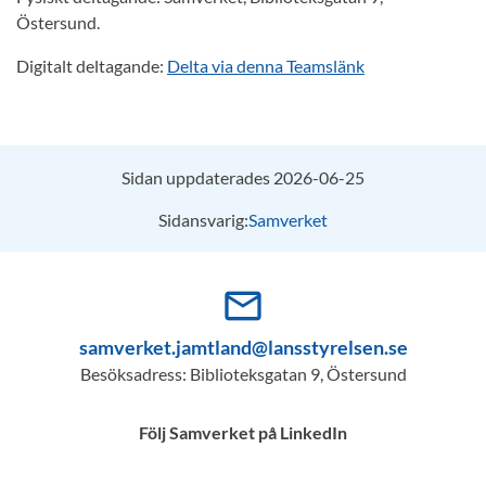
Östersund.
Digitalt deltagande:
Delta via denna Teamslänk
Sidan uppdaterades 2026-06-25
Sidansvarig:
Samverket
mail_outline
samverket.jamtland@lansstyrelsen.se
Besöksadress: Biblioteksgatan 9, Östersund
Följ Samverket på LinkedIn