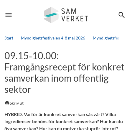
menu
search
Meny
Sök
Start
Myndighetsfestivalen 4-8 maj 2026
Myndighetsfestivale
Sök
09.15‑10.00:
Framgångsrecept för konkret
samverkan inom offentlig
sektor
print
Skriv ut
HYBRID. Varför är konkret samverkan så svårt? Vilka
ingredienser behövs för konkret samverkan? Hur kan du
öva samverkan? Hur kan du motverka stuprör internt?