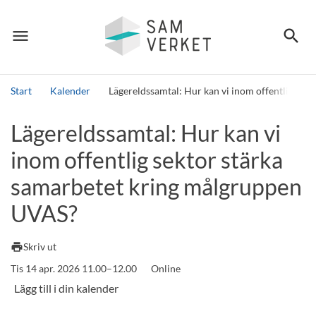
menu
search
Meny
Sök
Start
Kalender
Lägereldssamtal: Hur kan vi inom offentlig se
Sök
Lägereldssamtal: Hur kan vi
inom offentlig sektor stärka
samarbetet kring målgruppen
UVAS?
print
Skriv ut
Tis 14 apr. 2026 11.00–12.00
Online