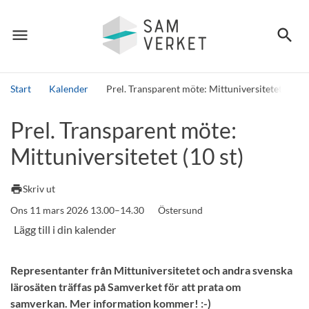
menu
search
Meny
Sök
Start
Kalender
Prel. Transparent möte: Mittuniversitetet (10 st
Sök
Prel. Transparent möte:
Mittuniversitetet (10 st)
print
Skriv ut
Ons 11 mars 2026 13.00–14.30
Östersund
Representanter från Mittuniversitetet och andra svenska
lärosäten träffas på Samverket för att prata om
samverkan. Mer information kommer! :-)