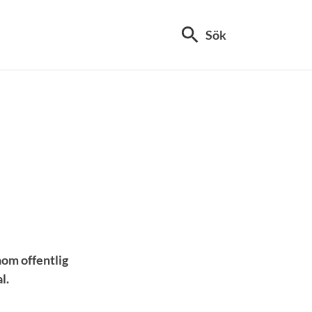
search
Sök
inom offentlig
l.