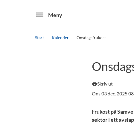
menu
Meny
Start
Kalender
Onsdagsfrukost
Sök
Onsdags
Skriv ut
print
Ons 03 dec. 2025 0
Frukost på Samverk
sektor i ett avsla