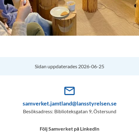
Sidan uppdaterades 2026-06-25
mail_outline
samverket.jamtland@lansstyrelsen.se
Besöksadress: Biblioteksgatan 9, Östersund
Följ Samverket på LinkedIn