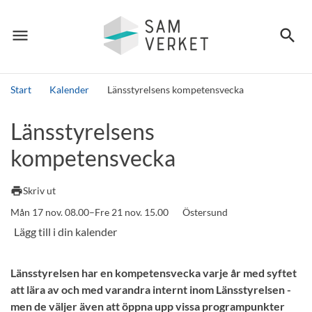
menu
search
Meny
Sök
Start
Kalender
Länsstyrelsens kompetensvecka
Sök
Länsstyrelsens
kompetensvecka
print
Skriv ut
Mån 17 nov. 08.00–Fre 21 nov. 15.00
Östersund
Länsstyrelsen har en kompetensvecka varje år med syftet
att lära av och med varandra internt inom Länsstyrelsen -
men de väljer även att öppna upp vissa programpunkter