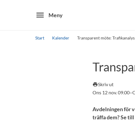
menu
Meny
Start
Kalender
Transparent möte: Trafikanalys 
Sök
Transpar
Skriv ut
print
Ons 12 nov. 09.00–O
Avdelningen för v
träffa dem? Se till