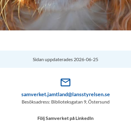
Sidan uppdaterades 2026-06-25
mail_outline
samverket.jamtland@lansstyrelsen.se
Besöksadress: Biblioteksgatan 9, Östersund
Följ Samverket på LinkedIn